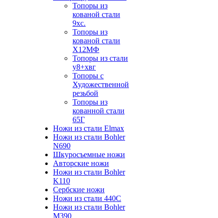
Топоры из
кованой стали
9хс.
Топоры из
кованой стали
Х12МФ
Топоры из стали
у8+хвг
Топоры с
Художественной
резьбой
Топоры из
кованной стали
65Г
Ножи из стали Elmax
Ножи из стали Bohler
N690
Шкуросъемные ножи
Авторские ножи
Ножи из стали Bohler
K110
Сербские ножи
Ножи из стали 440С
Ножи из стали Bohler
M390