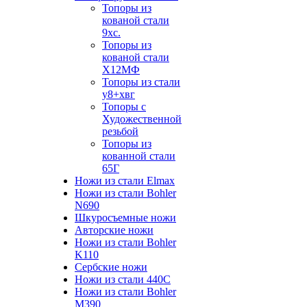
Топоры из
кованой стали
9хс.
Топоры из
кованой стали
Х12МФ
Топоры из стали
у8+хвг
Топоры с
Художественной
резьбой
Топоры из
кованной стали
65Г
Ножи из стали Elmax
Ножи из стали Bohler
N690
Шкуросъемные ножи
Авторские ножи
Ножи из стали Bohler
K110
Сербские ножи
Ножи из стали 440С
Ножи из стали Bohler
M390