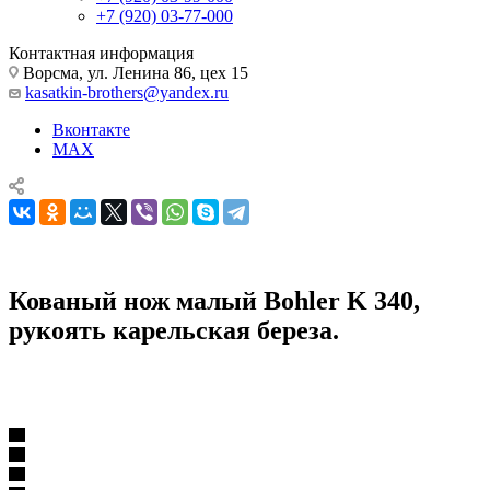
+7 (920) 03-77-000
Контактная информация
Ворсма, ул. Ленина 86, цех 15
kasatkin-brothers@yandex.ru
Вконтакте
MAX
Кованый нож малый Bohler K 340,
рукоять карельская береза.
Ножи из стали Bohler K 340
Кованый нож малый Bohler K 340, рукоять карельская
береза.