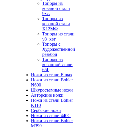
Топоры из
кованой стали
9хс.
Топоры из
кованой стали
Х12МФ
Топоры из стали
у8+хвг
Топоры с
Художественной
резьбой
Топоры из
кованной стали
65Г
Ножи из стали Elmax
Ножи из стали Bohler
N690
Шкуросъемные ножи
Авторские ножи
Ножи из стали Bohler
K110
Сербские ножи
Ножи из стали 440С
Ножи из стали Bohler
M390