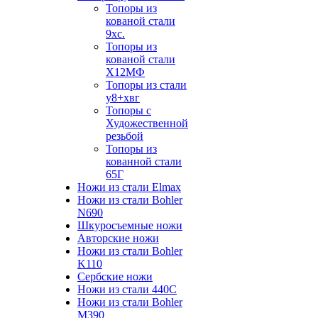
Топоры из
кованой стали
9хс.
Топоры из
кованой стали
Х12МФ
Топоры из стали
у8+хвг
Топоры с
Художественной
резьбой
Топоры из
кованной стали
65Г
Ножи из стали Elmax
Ножи из стали Bohler
N690
Шкуросъемные ножи
Авторские ножи
Ножи из стали Bohler
K110
Сербские ножи
Ножи из стали 440С
Ножи из стали Bohler
M390